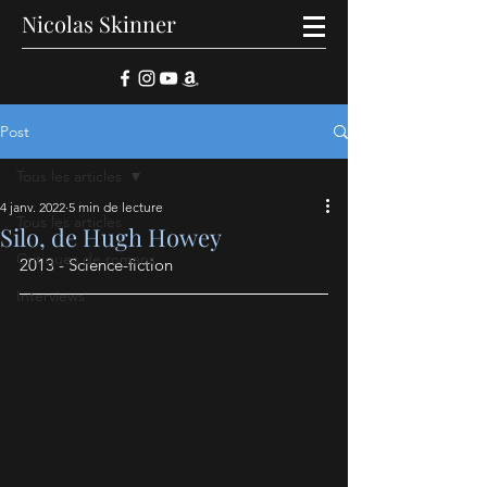
Nicolas Skinner
Post
Tous les articles
4 janv. 2022
5 min de lecture
Tous les articles
Silo, de Hugh Howey
Critiques de romans
2013 - Science-fiction
Interviews