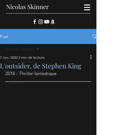
Nicolas Skinner
Post
Tous les articles
7 nov. 2020
3 min de lecture
Tous les articles
L'outsider, de Stephen King
Critiques de romans
2018 - Thriller fantastique
Interviews