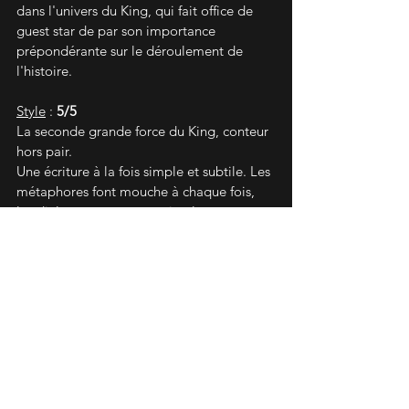
dans l'univers du King, qui fait office de 
guest star de par son importance 
prépondérante sur le déroulement de 
l'histoire.
Style
 : 
5/5
La seconde grande force du King, conteur 
hors pair.
Une écriture à la fois simple et subtile. Les 
métaphores font mouche à chaque fois, 
les dialogues sonnent vrai et les rares 
scènes d'actions surprennent par leur 
intensité inouïe.
L'immersion est totale. 
En bref :
Un grand roman, qui montre que le King 
reste le King, si besoin était. On rentre 
dans l'histoire instantanément. Malgré un 
deuxième tiers un peu plus mou, on veut à 