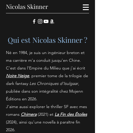
Nicolas Skinner
Qui est Nicolas Skinner ?
Né en 1984, je suis un ingénieur breton et
ma carrière m’a conduit jusqu’en Chine.
C’est dans l’Empire du Milieu que j’ai écrit
Noire Neige
, premier tome de la trilogie de
dark fantasy
Les Chroniques d’Isulgaar
,
publiée dans son intégralité chez Mojenn
Éditions en 2026.
J’aime aussi explorer le thriller SF avec mes
romans
Chimera
(2021) et
La Fin des Étoiles
(2024), ainsi qu’une novella à paraître fin
2026.