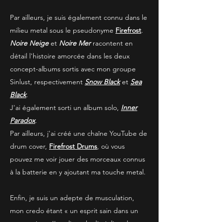
Par ailleurs, je suis également connu dans le
milieu metal sous le pseudonyme
Firefrost
.
Noire Neige
et
Noire Mer
racontent en
détail l'histoire amorcée dans les deux
concept-albums sortis avec mon groupe
Sinlust, respectivement
Snow Black
et
Sea
Black
.
J'ai également sorti un album solo,
Inner
Paradox
.
Par ailleurs, j'ai créé une chaîne YouTube de
drum cover,
Firefrost Drums
, où vous
pouvez me voir jouer des morceaux connus
à la batterie en y ajoutant ma touche metal.
Enfin, je suis un adepte de
musculation
,
mon credo étant « un esprit sain dans un