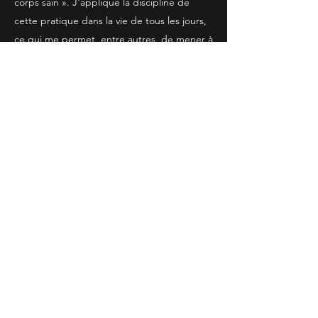
corps sain ». J'applique la discipline de
cette pratique dans la vie de tous les jours,
ce qui me permet, entre autres, de mener à
bien mes projets artistiques jusqu'au bout.
Photo tirée d'un shooting pour la sortie de
Sea Black. Je crois que j'avais oublié de