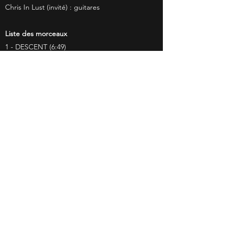
Chris In Lust (invité) : guitares
Liste des morceaux
1 - DESCENT (6:49)
2 - LANGUID DAY (5:59)
3 - BLACK WAVE (6:07)
4 - REMAINING WRAITH (6:37)
5 - DARK LIGHT (5:00)
6 - ENDLESS JOURNEY (5:53)
7 - MAD CHAOS (1:21)
8 - EMPHASIUM (8:24)
Ecoute gratuite de l'album sur Bandcamp
Ce site ne contient aucune publicité et ne collecte
aucune information via des cookies,
mais il peut contenir des liens affiliés qui me
permettent de toucher une petite commission, sans