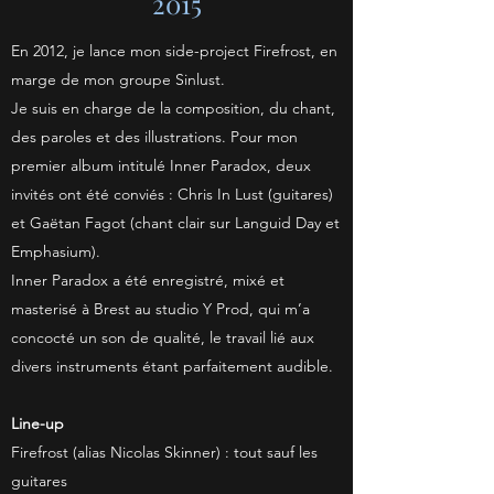
2015
En 2012, je lance mon side-project Firefrost, en
marge de mon groupe Sinlust.
Je suis en charge de la composition, du chant,
des paroles et des illustrations. Pour mon
premier album intitulé Inner Paradox, deux
invités ont été conviés : Chris In Lust (guitares)
et Gaëtan Fagot (chant clair sur Languid Day et
Emphasium).
Inner Paradox a été enregistré, mixé et
masterisé à Brest au studio Y Prod, qui m’a
concocté un son de qualité, le travail lié aux
divers instruments étant parfaitement audible.
Line-up
Firefrost (alias Nicolas Skinner) : tout sauf les
guitares