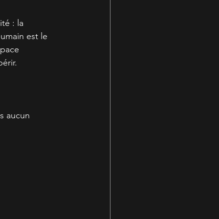
é : la 
umain est le 
space 
érir.
us aucun 