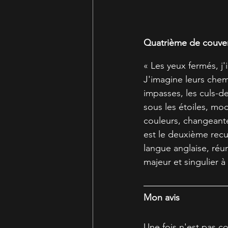
Quatrième de couve
« Les yeux fermés, j
J'imagine leurs chemi
impasses, les culs-de
sous les étoiles, mod
couleurs, changeante
est le deuxième recue
langue anglaise, réuni
majeur et singulie
Mon avis
Une fois n'est pas co