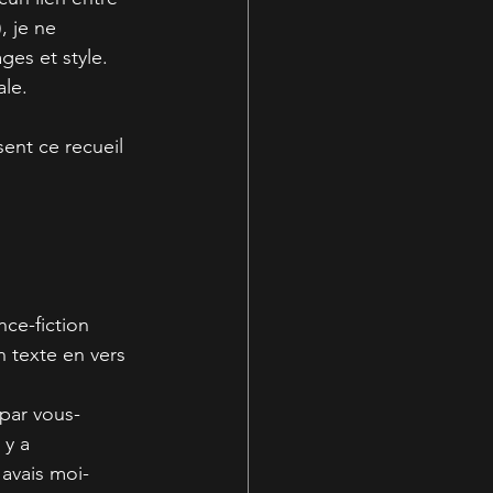
 je ne 
ges et style.
ale.
ent ce recueil 
ce-fiction 
n texte en vers 
 par vous-
 y a 
'avais moi-