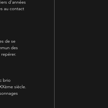
liers d'années 
es au contact 
es de se 
ommun des 
 repérer.
c brio 
 XXème siècle.
rsonnages 