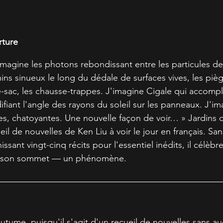
rture
'imagine les photons rebondissant entre les particules de
ns sinueux le long du dédale de surfaces vives, les pièg
-sac, les chausse-trappes. J'imagine Cigale qui accompli
ifiant l'angle des rayons du soleil sur les panneaux. J'im
s, chatoyantes. Une nouvelle façon de voir… » Jardins 
il de nouvelles de Ken Liu à voir le jour en français. San
ssant vingt-cinq récits pour l'essentiel inédits, il célèbre
r à son sommet — un phénomène.
utume, puisqu'il s'agit d'un recueil de nouvelles sans au