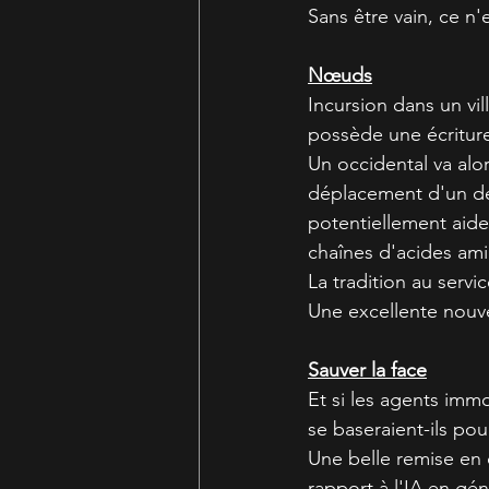
Sans être vain, ce n'
Nœuds
Incursion dans un vil
possède une écritur
Un occidental va alor
déplacement d'un de 
potentiellement aide
chaînes d'acides ami
La tradition au serv
Une excellente nouvel
Sauver la face
Et si les agents imm
se baseraient-ils pou
Une belle remise en q
rapport à l'IA en gén