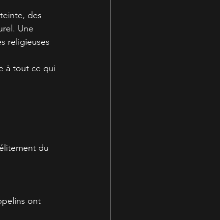
einte, des 
urel. Une 
s religieuses 
e à tout ce qui 
délitement du 
ppelins ont 