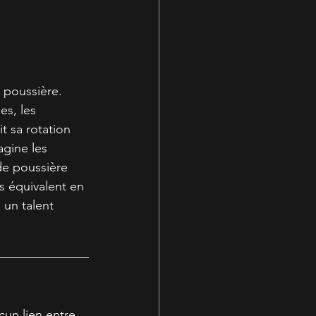
 poussière. 
es, les 
t sa rotation 
agine les 
de poussière 
s équivalent en 
 un talent 
cun lien entre 